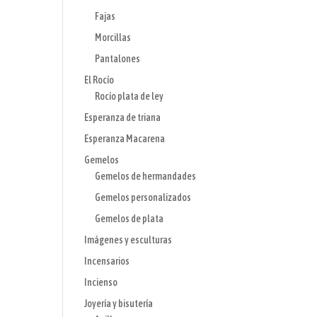
Fajas
Morcillas
Pantalones
El Rocío
Rocío plata de ley
Esperanza de triana
Esperanza Macarena
Gemelos
Gemelos de hermandades
Gemelos personalizados
Gemelos de plata
Imágenes y esculturas
Incensarios
Incienso
Joyería y bisutería