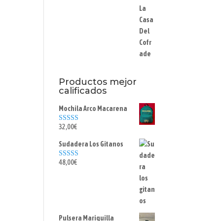
Productos mejor
calificados
Mochila Arco Macarena
32,00
€
Valorado con
5.00
de 5
Sudadera Los Gitanos
48,00
€
Valorado con
5.00
de 5
Pulsera Mariquilla