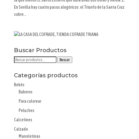
la que menos El Santo Entierro que dura unas dos horas y media. 2.
En Sevilla hay cuatro pasos alegóricos: el Triunfo de la Santa Cruz
sobre...
Buscar Productos
Buscar
Buscar
por:
Categorías productos
Bebés
Baberos
Para colorear
Peluches
Calcetines
Calzado
Manoletinas