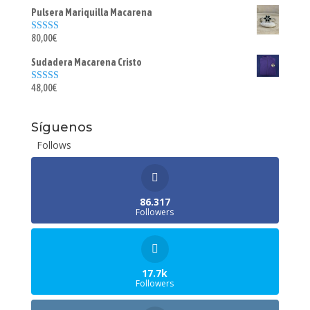
Pulsera Mariquilla Macarena
80,00
€
Valorado con
5.00
de 5
Sudadera Macarena Cristo
48,00
€
Valorado con
5.00
de 5
Síguenos
Follows
86.317
Followers
17.7k
Followers