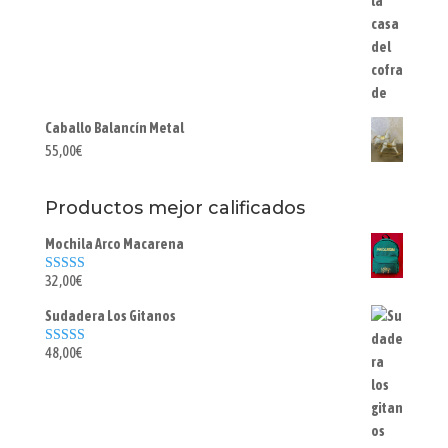
Caballo Balancín Metal
55,00
€
Productos mejor calificados
Mochila Arco Macarena
32,00
€
Valorado con
5.00
de 5
Sudadera Los Gitanos
48,00
€
Valorado con
5.00
de 5