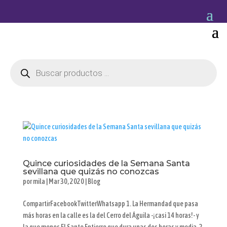
Búsqueda
de
productos
Quince curiosidades de la Semana Santa
sevillana que quizás no conozcas
por
mila
|
Mar 30, 2020
|
Blog
CompartirFacebookTwitterWhatsapp 1. La Hermandad que pasa
más horas en la calle es la del Cerro del Águila -¡casi 14 horas!- y