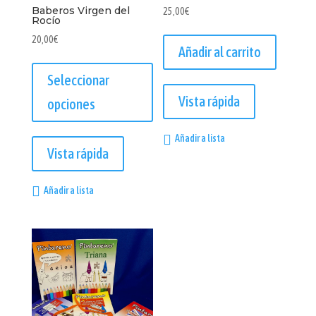
Baberos Virgen del
25,00
€
Rocío
20,00
€
Añadir al carrito
Seleccionar
Vista rápida
opciones
Este
Añadir a lista
producto
Vista rápida
tiene
múltiples
Añadir a lista
variantes.
Las
opciones
se
pueden
elegir
en