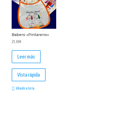
la
página
de
producto
Babero «Pintareno»
25,00
€
Leer más
Vista rápida
Añadir a lista