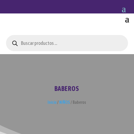
Búsqueda
de
productos
BABEROS
Inicio
/
NIÑOS
/ Baberos