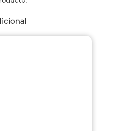
roducto:
icional