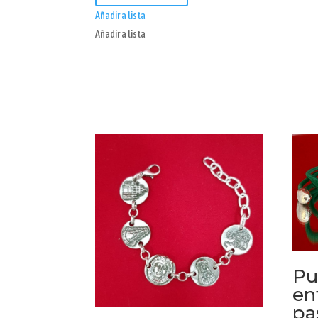
Añadir a lista
Añadir a lista
Pu
en
pa