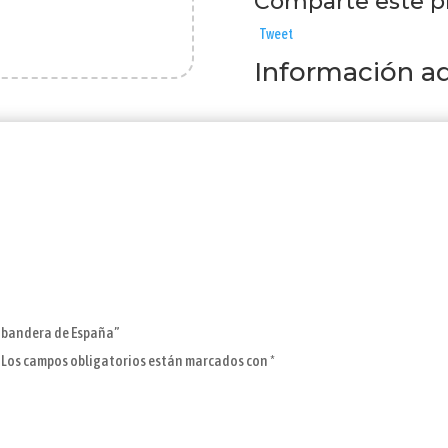
Comparte este p
bandera
Tweet
de
Información ad
España
cantidad
n bandera de España”
Los campos obligatorios están marcados con
*