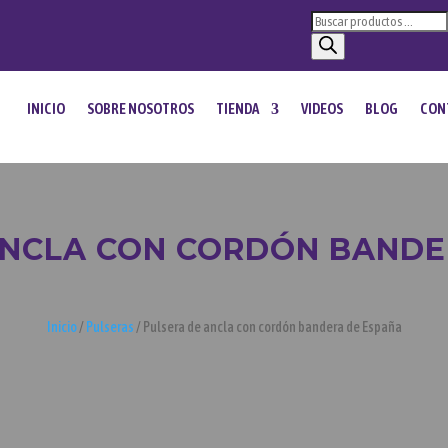
Búsqueda
de
productos
INICIO
SOBRE NOSOTROS
TIENDA
VIDEOS
BLOG
CON
ANCLA CON CORDÓN BANDE
Inicio
/
Pulseras
/ Pulsera de ancla con cordón bandera de España