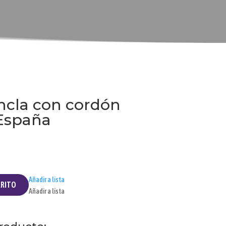
ncla con cordón
España
Añadir a lista
RRITO
Añadir a lista