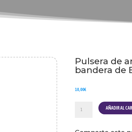
Pulsera de a
bandera de 
10,00
€
Pulsera
AÑADIR AL CA
de
ancla
con
cordón