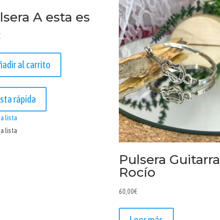
lsera A esta es
€
ñadir al carrito
ista rápida
a lista
a lista
Pulsera Guitarr
Rocío
60,00
€
Leer más