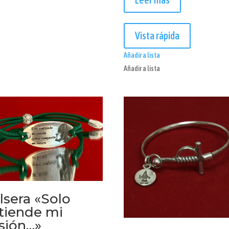
Vista rápida
Añadir a lista
Añadir a lista
lsera «Solo
tiende mi
sión…»