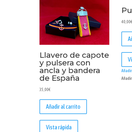
Pu
40,00
A
Llavero de capote
V
y pulsera con
ancla y bandera
Añadir 
de España
Añadir 
35,00
€
Añadir al carrito
Vista rápida