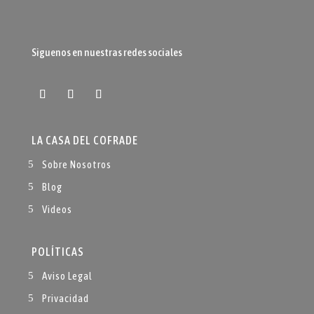
la
página
de
Siguenos en nuestras redes sociales
producto
LA CASA DEL COFRADE
Sobre Nosotros
Blog
Videos
POLÍTICAS
Aviso Legal
Privacidad