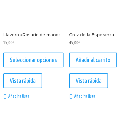
Llavero «Rosario de mano»
Cruz de la Esperanza
15,00
€
45,00
€
Seleccionar opciones
Añadir al carrito
Este
producto
Vista rápida
Vista rápida
tiene
múltiples
Añadir a lista
Añadir a lista
variantes.
Las
opciones
se
pueden