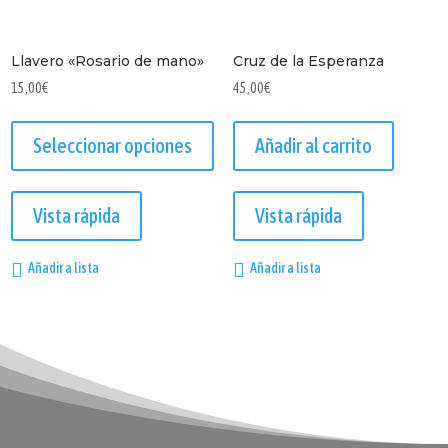
Llavero «Rosario de mano»
Cruz de la Esperanza
15,00
€
45,00
€
Seleccionar opciones
Añadir al carrito
Este
producto
Vista rápida
Vista rápida
tiene
múltiples
Añadir a lista
Añadir a lista
variantes.
Las
opciones
se
pueden
elegir
en