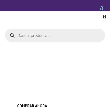
Búsqueda
de
productos
BELENES Y ANGELES
Variada colección de nacimientos
COMPRAR AHORA