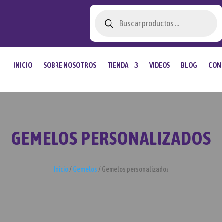
Búsqueda
de
productos
INICIO
SOBRE NOSOTROS
TIENDA
VIDEOS
BLOG
CON
GEMELOS PERSONALIZADOS
Inicio
/
Gemelos
/ Gemelos personalizados