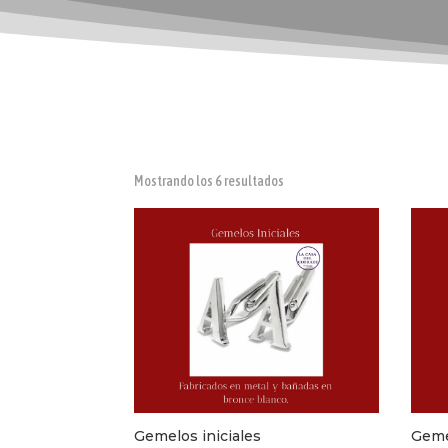
Ordenado
Mostrando los 6 resultados
por
popularidad
Gemelos iniciales
Geme