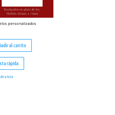
los personalizados
€
adir al carrito
sta rápida
dir a lista