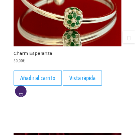

Charm Esperanza
60,00
€
Añadir al carrito
Vista rápida
AÑADIR
A
LISTA