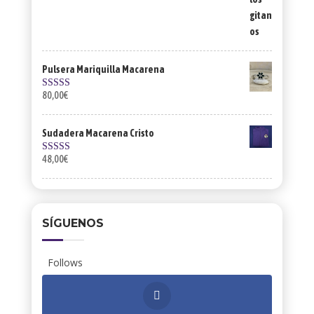
Pulsera Mariquilla Macarena
80,00
€
Valorado con
5.00
de 5
Sudadera Macarena Cristo
48,00
€
Valorado con
5.00
de 5
SÍGUENOS
Follows