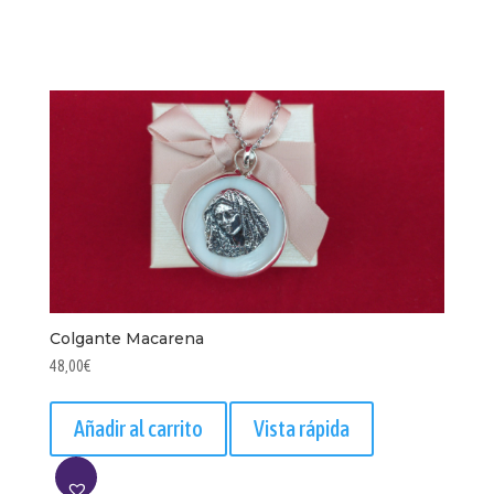
A
LISTA
Colgante Macarena
48,00
€
Añadir al carrito
Vista rápida