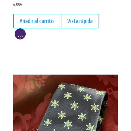
6,00
€
Añadir al carrito
Vista rápida
AÑADIR
A
LISTA