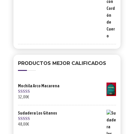
PRODUCTOS MEJOR CALIFICADOS
Mochila Arco Macarena
32,00
€
Valorado con
5.00
de 5
Sudadera Los Gitanos
48,00
€
Valorado con
5.00
de 5