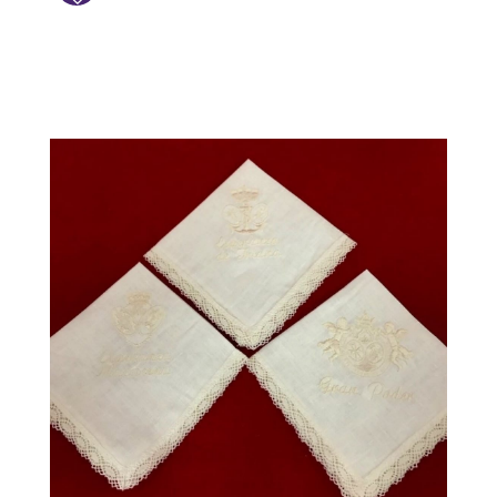
AÑADIR
A
LISTA