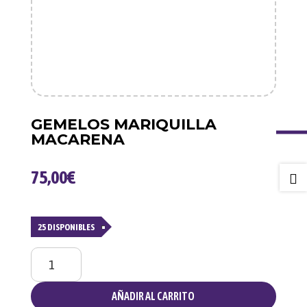
GEMELOS MARIQUILLA
MACARENA
75,00
€

25 DISPONIBLES
Gemelos
Mariquilla
Macarena
AÑADIR AL CARRITO
cantidad