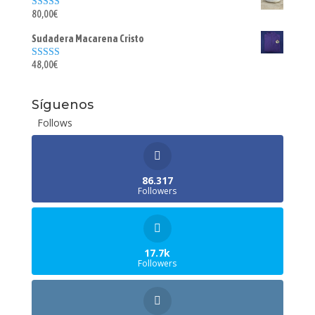
80,00
€
Valorado con
5.00
de 5
Sudadera Macarena Cristo
48,00
€
Valorado con
5.00
de 5
Síguenos
Follows
86.317
Followers
17.7k
Followers