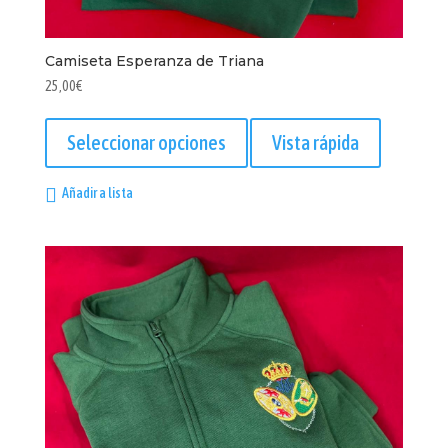
Camiseta Esperanza de Triana
25,00
€
Este
producto
Seleccionar opciones
Vista rápida
tiene
múltiples
Añadir a lista
variantes.
Las
opciones
se
pueden
elegir
en
la
página
de
producto