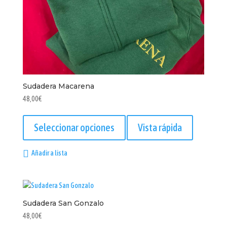
Sudadera Macarena
48,00
€
Este
producto
Seleccionar opciones
Vista rápida
tiene
múltiples
Añadir a lista
variantes.
Las
opciones
se
Sudadera San Gonzalo
pueden
elegir
48,00
€
en
Este