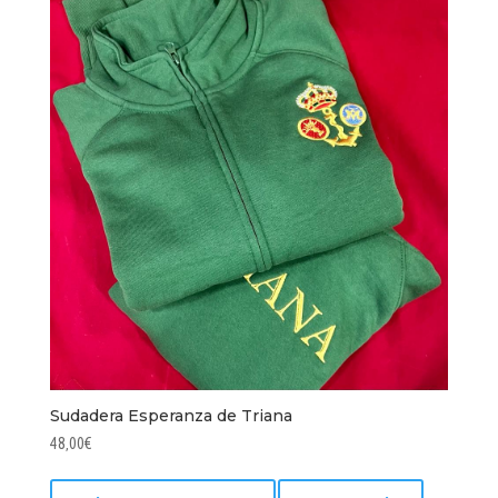
Sudadera Esperanza de Triana
48,00
€
Este
producto