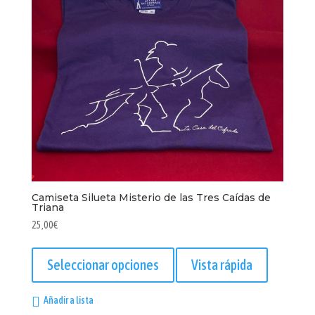
en
la
página
de
producto
Camiseta Silueta Misterio de las Tres Caídas de
Triana
25,00
€
Este
producto
Seleccionar opciones
Vista rápida
tiene
múltiples
Añadir a lista
variantes.