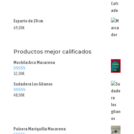
Esparto de 20 cm
69,00
€
Productos mejor calificados
Mochila Arco Macarena
32,00
€
Valorado con
5.00
de 5
Sudadera Los Gitanos
48,00
€
Valorado con
5.00
de 5
Pulsera Mariquilla Macarena