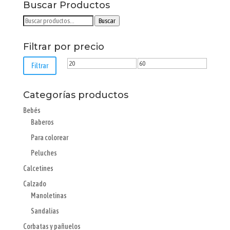
elegir
Buscar Productos
en
Buscar
Buscar
la
por:
página
Filtrar por precio
de
producto
Precio
Precio
Filtrar
mínimo
máximo
Categorías productos
Bebés
Baberos
Para colorear
Peluches
Calcetines
Calzado
Manoletinas
Sandalias
Corbatas y pañuelos