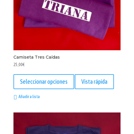
Camiseta Tres Caídas
25,00
€
Este
producto
Seleccionar opciones
Vista rápida
tiene
múltiples
Añadir a lista
variantes.
Las
opciones
se
pueden
elegir