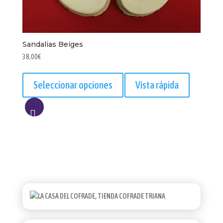
Sandalias Beiges
38,00
€
Este
producto
Seleccionar opciones
Vista rápida
tiene
múltiples
variantes.
AÑADIR
Las
opciones
A
se
LISTA
pueden
elegir
en
la
página
de