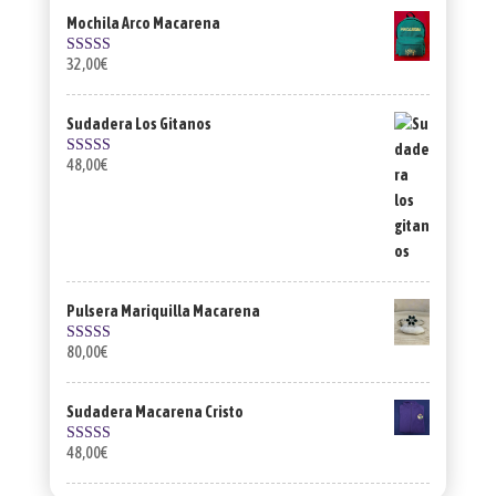
Mochila Arco Macarena
32,00
€
Valorado con
5.00
de 5
Sudadera Los Gitanos
48,00
€
Valorado con
5.00
de 5
Pulsera Mariquilla Macarena
80,00
€
Valorado con
5.00
de 5
Sudadera Macarena Cristo
48,00
€
Valorado con
5.00
de 5