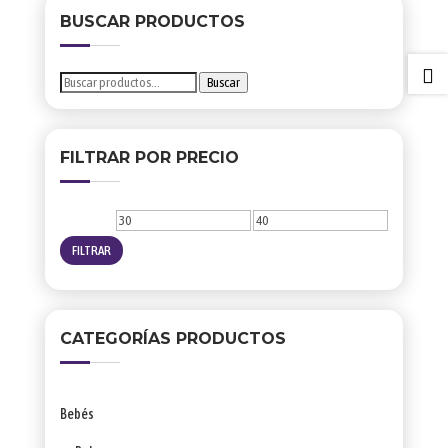
producto
BUSCAR PRODUCTOS

Buscar
Buscar
por:
FILTRAR POR PRECIO
Precio
Precio
mínimo
máximo
FILTRAR
CATEGORÍAS PRODUCTOS
Bebés