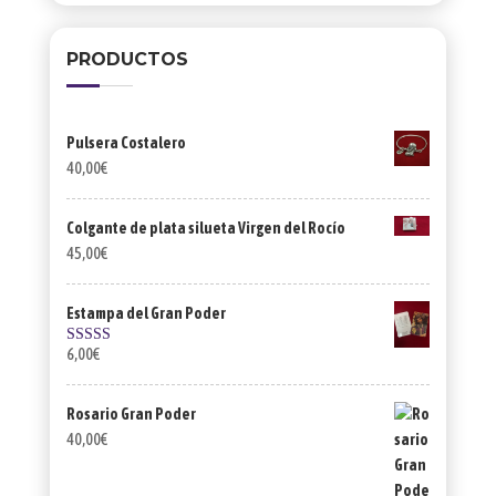
PRODUCTOS
Pulsera Costalero
40,00
€
Colgante de plata silueta Virgen del Rocío
45,00
€
Estampa del Gran Poder
6,00
€
Valorado
con
4.00
de 5
Rosario Gran Poder
40,00
€