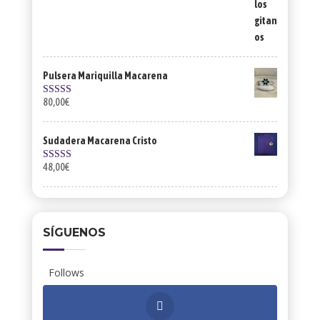
Pulsera Mariquilla Macarena
80,00
€
Valorado con
5.00
de 5
Sudadera Macarena Cristo
48,00
€
Valorado con
5.00
de 5
SÍGUENOS
Follows