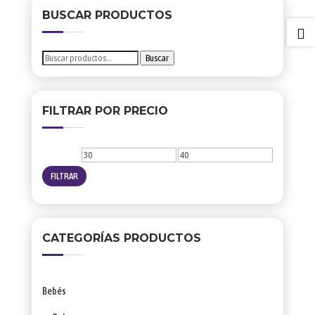
producto
BUSCAR PRODUCTOS

Buscar
Buscar
por:
FILTRAR POR PRECIO
Precio
Precio
mínimo
máximo
FILTRAR
CATEGORÍAS PRODUCTOS
Bebés