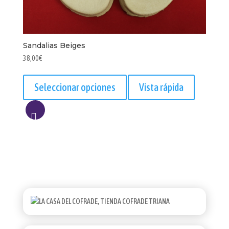
Sandalias Beiges
38,00
€
Este
producto
Seleccionar opciones
Vista rápida
tiene
múltiples
variantes.
AÑADIR
Las
opciones
A
se
LISTA
pueden
elegir
en
la
página
de