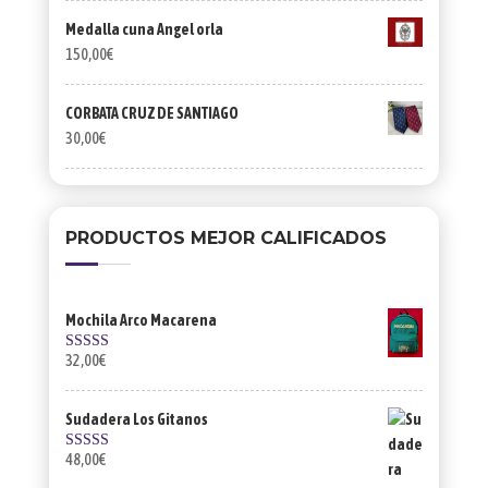
Medalla cuna Angel orla
150,00
€
CORBATA CRUZ DE SANTIAGO
30,00
€
PRODUCTOS MEJOR CALIFICADOS
Mochila Arco Macarena
32,00
€
Valorado con
5.00
de 5
Sudadera Los Gitanos
48,00
€
Valorado con
5.00
de 5