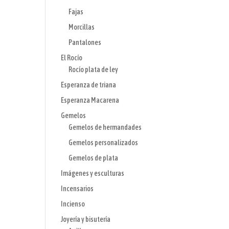
Fajas
Morcillas
Pantalones
El Rocío
Rocío plata de ley
Esperanza de triana
Esperanza Macarena
Gemelos
Gemelos de hermandades
Gemelos personalizados
Gemelos de plata
Imágenes y esculturas
Incensarios
Incienso
Joyería y bisutería