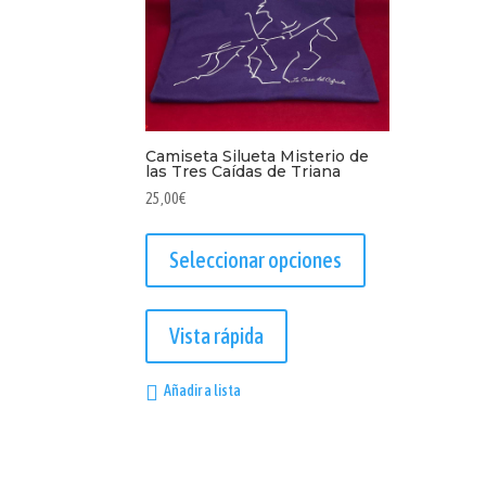
Camiseta Silueta Misterio de
las Tres Caídas de Triana
25,00
€
Este
producto
Seleccionar opciones
tiene
múltiples
variantes.
Vista rápida
Las
opciones
Añadir a lista
se
pueden
elegir
en