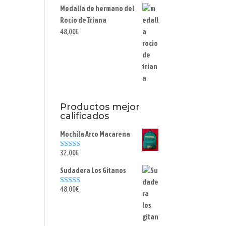
Medalla de hermano del
Rocío de Triana
48,00
€
Productos mejor
calificados
Mochila Arco Macarena
32,00
€
Valorado con
5.00
de 5
Sudadera Los Gitanos
48,00
€
Valorado con
5.00
de 5