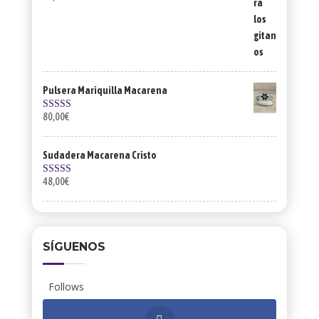
5.00
de 5
Pulsera Mariquilla Macarena
80,00
€
Valorado con
5.00
de 5
Sudadera Macarena Cristo
48,00
€
Valorado con
5.00
de 5
SÍGUENOS
Follows