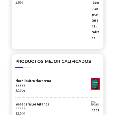
5,00
€
PRODUCTOS MEJOR CALIFICADOS
Mochila Arco Macarena
32,00
€
Valorado con
5.00
de 5
Sudadera Los Gitanos
48,00
€
Valorado con