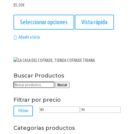
85,00
€
Este
producto
Seleccionar opciones
Vista rápida
tiene
múltiples
Añadir a lista
variantes.
Las
opciones
se
pueden
elegir
Buscar Productos
en
Buscar
Buscar
la
por:
página
Filtrar por precio
de
producto
Precio
Precio
Filtrar
mínimo
máximo
Categorías productos