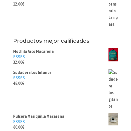
precios:
12,00
€
desde
25,00€
hasta
40,00€
Productos mejor calificados
Mochila Arco Macarena
32,00
€
Valorado con
5.00
de 5
Sudadera Los Gitanos
48,00
€
Valorado con
5.00
de 5
Pulsera Mariquilla Macarena
80,00
€
Valorado con