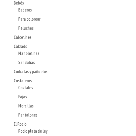
Bebés
Baberos
Para colorear
Peluches
Calcetines
Calzado
Manoletinas
Sandalias
Corbatas y pañuelos
Costaleros
Costales
Fajas
Morcillas
Pantalones
El Rocío
Rocío plata de ley