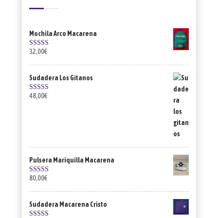
Mochila Arco Macarena
32,00
€
Valorado con
5.00
de 5
Sudadera Los Gitanos
48,00
€
Valorado con
5.00
de 5
Pulsera Mariquilla Macarena
80,00
€
Valorado con
5.00
de 5
Sudadera Macarena Cristo