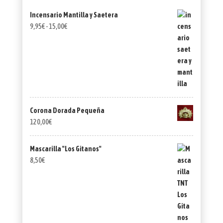
Incensario Mantilla y Saetera
Rango
9,95
€
-
15,00
€
de
precios:
desde
9,95€
hasta
15,00€
Corona Dorada Pequeña
120,00
€
Mascarilla "Los Gitanos"
8,50
€