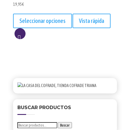
19,95
€
Este
producto
Seleccionar opciones
Vista rápida
tiene
múltiples
variantes.
AÑADIR
Las
opciones
A
se
LISTA
pueden
elegir
en
la
página
de
producto
BUSCAR PRODUCTOS
Buscar
Buscar