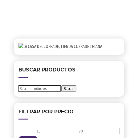
AÑADIR
Las
opciones
A
se
LISTA
pueden
elegir
en
la
página
de
producto
BUSCAR PRODUCTOS
Buscar
Buscar
por:
FILTRAR POR PRECIO
Precio
Precio