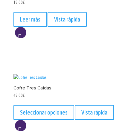
19,00
€
Leer más
Vista rápida
AÑADIR
A
LISTA
Cofre Tres Caídas
69,00
€
Este
producto
Seleccionar opciones
Vista rápida
tiene
múltiples
variantes.