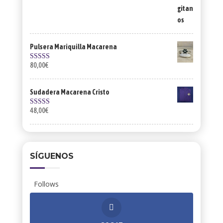
Pulsera Mariquilla Macarena
80,00
€
Valorado con
5.00
de 5
Sudadera Macarena Cristo
48,00
€
Valorado con
5.00
de 5
SÍGUENOS
Follows