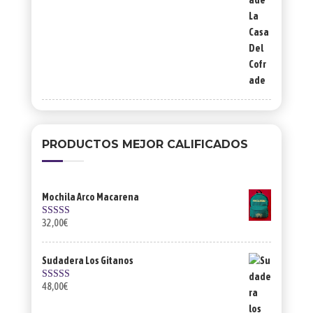
PRODUCTOS MEJOR CALIFICADOS
Mochila Arco Macarena
32,00
€
Valorado con
5.00
de 5
Sudadera Los Gitanos
48,00
€
Valorado con
5.00
de 5