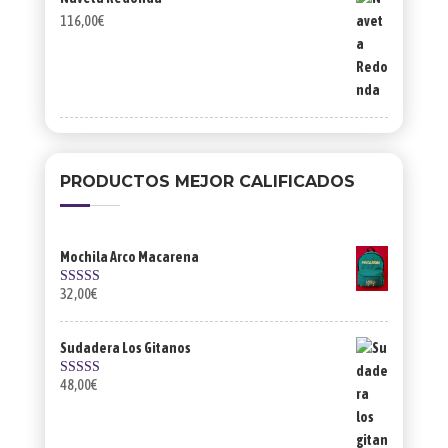
116,00
€
PRODUCTOS MEJOR CALIFICADOS
Mochila Arco Macarena
32,00
€
Valorado con
5.00
de 5
Sudadera Los Gitanos
48,00
€
Valorado con
5.00
de 5