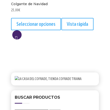
Colgante de Navidad
25,00
€
Este
producto
Seleccionar opciones
Vista rápida
tiene
múltiples
variantes.
AÑADIR
Las
opciones
A
se
LISTA
pueden
elegir
en
la
página
de
producto
BUSCAR PRODUCTOS