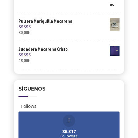
Pulsera Mariquilla Macarena
80,00
€
Valorado con
5.00
de 5
Sudadera Macarena Cristo
48,00
€
Valorado con
5.00
de 5
SÍGUENOS
Follows
86.317
Followers