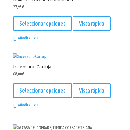
27,95
€
Este
producto
Seleccionar opciones
Vista rápida
tiene
múltiples
Añadir a lista
variantes.
Las
opciones
se
Incensario Cartuja
pueden
elegir
68,00
€
en
Este
la
producto
Seleccionar opciones
Vista rápida
página
tiene
de
múltiples
Añadir a lista
producto
variantes.
Las
opciones
se