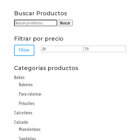
pueden
elegir
Buscar Productos
en
Buscar
Buscar
la
por:
página
Filtrar por precio
de
producto
Precio
Precio
Filtrar
mínimo
máximo
Categorías productos
Bebés
Baberos
Para colorear
Peluches
Calcetines
Calzado
Manoletinas
Sandalias