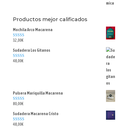
Productos mejor calificados
Mochila Arco Macarena
32,00
€
Valorado con
5.00
de 5
Sudadera Los Gitanos
48,00
€
Valorado con
5.00
de 5
Pulsera Mariquilla Macarena
80,00
€
Valorado con
5.00
de 5
Sudadera Macarena Cristo
48,00
€
Valorado con