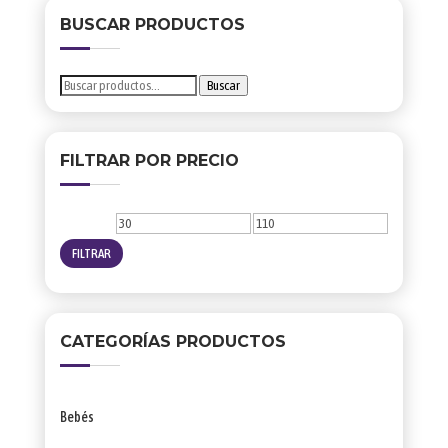
producto
BUSCAR PRODUCTOS
Buscar
Buscar
por:
FILTRAR POR PRECIO
Precio
Precio
mínimo
máximo
FILTRAR
CATEGORÍAS PRODUCTOS
Bebés