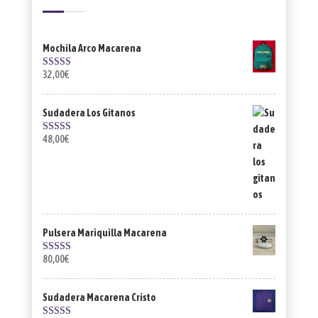
Mochila Arco Macarena
32,00
€
Valorado con
5.00
de 5
Sudadera Los Gitanos
48,00
€
Valorado con
5.00
de 5
Pulsera Mariquilla Macarena
80,00
€
Valorado con
5.00
de 5
Sudadera Macarena Cristo