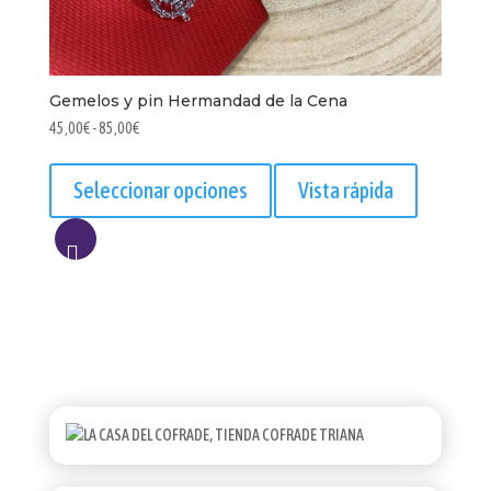
Gemelos y pin Hermandad de la Cena
Rango
45,00
€
-
85,00
€
de
Este
precios:
producto
Seleccionar opciones
Vista rápida
desde
tiene
45,00€
múltiples
hasta
variantes.
AÑADIR
85,00€
Las
opciones
A
se
LISTA
pueden
elegir
en
la
página
de