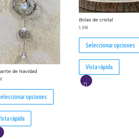
Bolas de cristal
5,00
€
Seleccionar opciones
Vista rápida
gante de Navidad
0
€
Este
AÑADIR
producto
eleccionar opciones
A
tiene
LISTA
múltiples
variantes.
ista rápida
Las
opciones
se