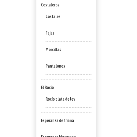
Costaleros
Costales
Fajas
Morcillas
Pantalones
El Rocío
Rocío plata de ley
Esperanza de triana