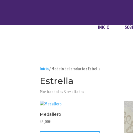
INICIO
SOB
Inicio
/ Modelo del producto / Estrella
Estrella
Ordenado
Mostrando los 3 resultados
por
popularidad
Medallero
45,00
€
Este