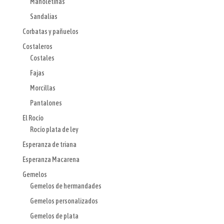
Manoletinas
Sandalias
Corbatas y pañuelos
Costaleros
Costales
Fajas
Morcillas
Pantalones
El Rocío
Rocío plata de ley
Esperanza de triana
Esperanza Macarena
Gemelos
Gemelos de hermandades
Gemelos personalizados
Gemelos de plata