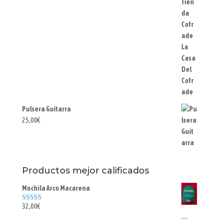
Pulsera Guitarra
25,00
€
Productos mejor calificados
Mochila Arco Macarena
32,00
€
Valorado con
5.00
de 5