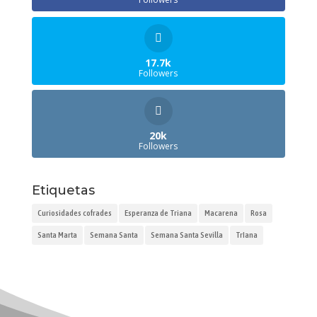
17.7k
Followers
20k
Followers
Etiquetas
Curiosidades cofrades
Esperanza de Triana
Macarena
Rosa
Santa Marta
Semana Santa
Semana Santa Sevilla
TrIana