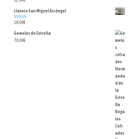
12,00
€
Llavero San Miguel Arcángel
18,00
€
Valorado con
5.00
de 5
Gemelos de Estrella
70,00
€