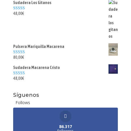
Sudadera Los Gitanos
48,00
€
Valorado con
5.00
de 5
Pulsera Mariquilla Macarena
80,00
€
Valorado con
5.00
de 5
Sudadera Macarena Cristo
48,00
€
Valorado con
5.00
de 5
Síguenos
Follows
86.317
Followers