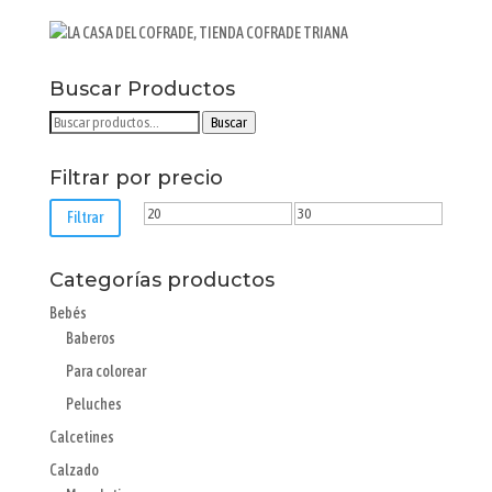
opciones
se
pueden
elegir
Buscar Productos
en
Buscar
Buscar
la
por:
página
Filtrar por precio
de
producto
Precio
Precio
Filtrar
mínimo
máximo
Categorías productos
Bebés
Baberos
Para colorear
Peluches
Calcetines
Calzado