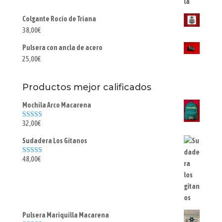
Colgante Rocío de Triana
38,00
€
Pulsera con ancla de acero
25,00
€
Productos mejor calificados
Mochila Arco Macarena
32,00
€
Valorado con
5.00
de 5
Sudadera Los Gitanos
48,00
€
Valorado con
5.00
de 5
Pulsera Mariquilla Macarena