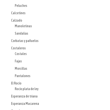
Peluches
Calcetines
Calzado
Manoletinas
Sandalias
Corbatas y pañuelos
Costaleros
Costales
Fajas
Morcillas
Pantalones
El Rocío
Rocío plata de ley
Esperanza de triana
Esperanza Macarena