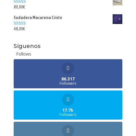
80,00
€
Valorado con
5.00
de 5
Sudadera Macarena Cristo
48,00
€
Valorado con
5.00
de 5
Síguenos
Follows
86.317
Followers
17.7k
Followers