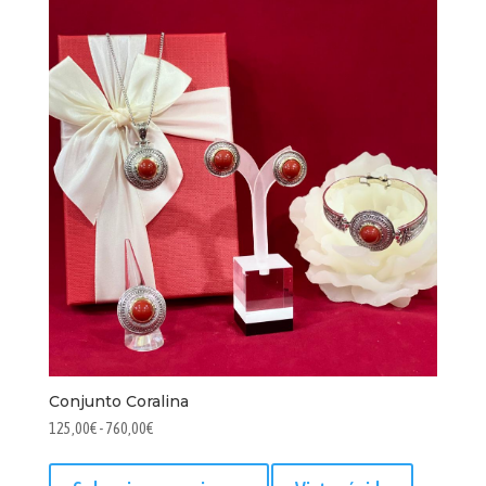
pueden
elegir
en
la
página
de
producto
Conjunto Coralina
Rango
125,00
€
-
760,00
€
de
Este
precios:
producto