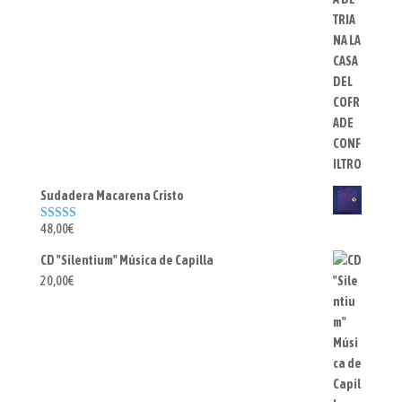
Sudadera Macarena Cristo
48,00
€
Valorado con
5.00
de 5
CD "Silentium" Música de Capilla
20,00
€