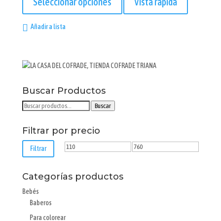
Seleccionar opciones
Vista rápida
desde
tiene
125,00€
múltiples
Añadir a lista
hasta
variantes.
760,00€
Las
opciones
se
pueden
elegir
Buscar Productos
en
Buscar
Buscar
la
por:
página
Filtrar por precio
de
producto
Precio
Precio
Filtrar
mínimo
máximo
Categorías productos
Bebés
Baberos
Para colorear