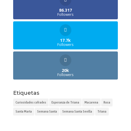
86.317
Followers
17.7k
Followers
20k
Followers
Etiquetas
Curiosidades cofrades
Esperanza de Triana
Macarena
Rosa
Santa Marta
Semana Santa
Semana Santa Sevilla
TrIana