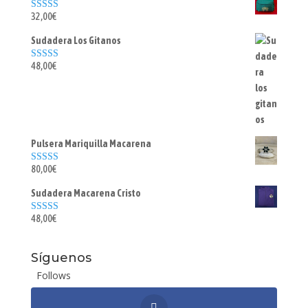
32,00
€
Valorado con
5.00
de 5
Sudadera Los Gitanos
48,00
€
Valorado con
5.00
de 5
Pulsera Mariquilla Macarena
80,00
€
Valorado con
5.00
de 5
Sudadera Macarena Cristo
48,00
€
Valorado con
5.00
de 5
Síguenos
Follows