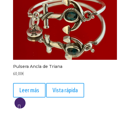
Pulsera Ancla de Triana
60,00
€
Leer más
Vista rápida
AÑADIR
A
LISTA