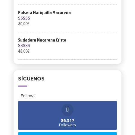
Pulsera Mariquilla Macarena
80,00
€
Valorado con
5.00
de 5
Sudadera Macarena Cristo
48,00
€
Valorado con
5.00
de 5
SÍGUENOS
Follows
86.317
Followers