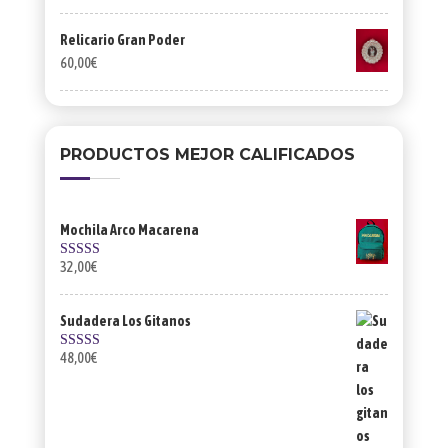
Relicario Gran Poder
60,00
€
PRODUCTOS MEJOR CALIFICADOS
Mochila Arco Macarena
32,00
€
Valorado con
5.00
de 5
Sudadera Los Gitanos
48,00
€
Valorado con
5.00
de 5