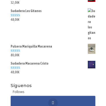
32,00
€
Valorado con
5.00
de 5
Sudadera Los Gitanos
48,00
€
Valorado con
5.00
de 5
Pulsera Mariquilla Macarena
80,00
€
Valorado con
5.00
de 5
Sudadera Macarena Cristo
48,00
€
Valorado con
5.00
de 5
Síguenos
Follows