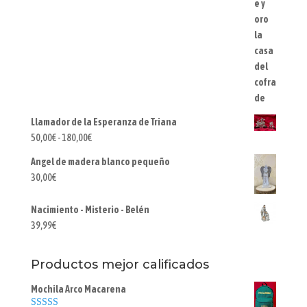
Llamador de la Esperanza de Triana
Rango
50,00
€
-
180,00
€
de
Angel de madera blanco pequeño
precios:
30,00
€
desde
50,00€
Nacimiento - Misterio - Belén
hasta
39,99
€
180,00€
Productos mejor calificados
Mochila Arco Macarena