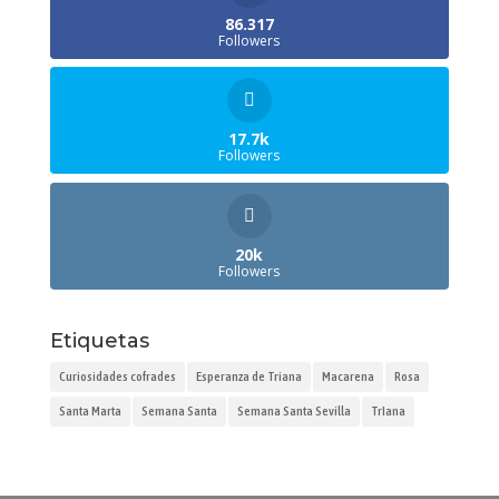
86.317
Followers
17.7k
Followers
20k
Followers
Etiquetas
Curiosidades cofrades
Esperanza de Triana
Macarena
Rosa
Santa Marta
Semana Santa
Semana Santa Sevilla
TrIana