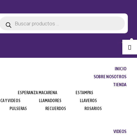
Búsqueda
de
productos

INICIO
SOBRE NOSOTROS
TIENDA
ESPERANZA MACARENA
ESTAMPAS
CA Y VIDEOS
LLAMADORES
LLAVEROS
PULSERAS
RECUERDOS
ROSARIOS
VIDEOS