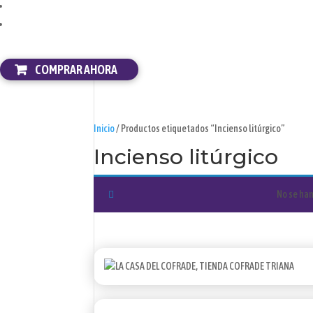
COMPRAR AHORA
Inicio
/ Productos etiquetados “Incienso litúrgico”
Incienso litúrgico
No se han