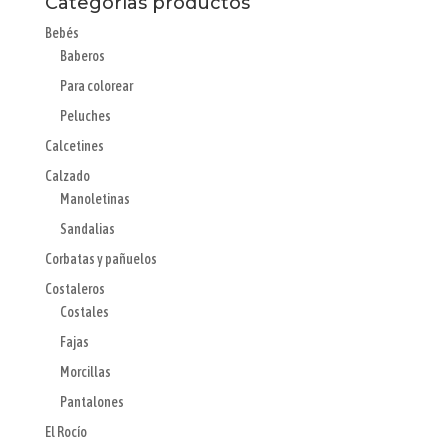
Categorías productos
Bebés
Baberos
Para colorear
Peluches
Calcetines
Calzado
Manoletinas
Sandalias
Corbatas y pañuelos
Costaleros
Costales
Fajas
Morcillas
Pantalones
El Rocío