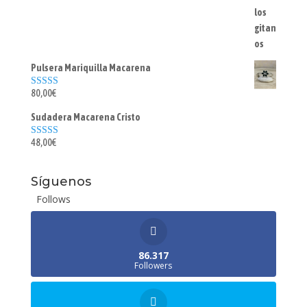
5.00
de 5
Pulsera Mariquilla Macarena
80,00
€
Valorado con
5.00
de 5
Sudadera Macarena Cristo
48,00
€
Valorado con
5.00
de 5
Síguenos
Follows
86.317
Followers