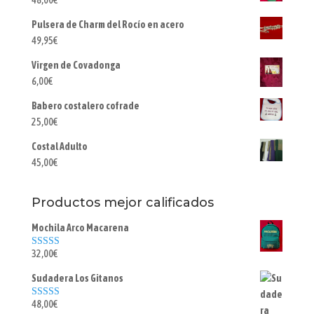
Pulsera de Charm del Rocío en acero
49,95
€
Virgen de Covadonga
6,00
€
Babero costalero cofrade
25,00
€
Costal Adulto
45,00
€
Productos mejor calificados
Mochila Arco Macarena
32,00
€
Valorado con
5.00
de 5
Sudadera Los Gitanos
48,00
€
Valorado con