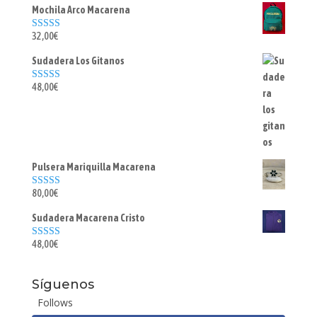
Mochila Arco Macarena
32,00
€
Valorado con
5.00
de 5
Sudadera Los Gitanos
48,00
€
Valorado con
5.00
de 5
Pulsera Mariquilla Macarena
80,00
€
Valorado con
5.00
de 5
Sudadera Macarena Cristo
48,00
€
Valorado con
5.00
de 5
Síguenos
Follows