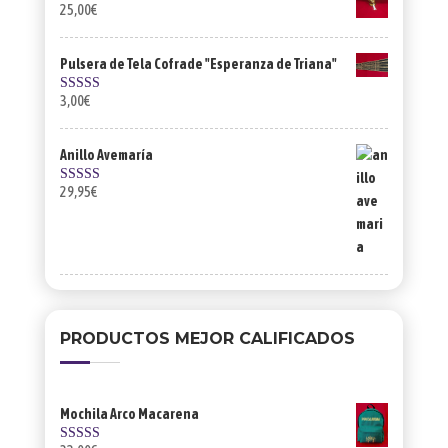
25,00
€
Pulsera de Tela Cofrade "Esperanza de Triana"
3,00
€
Valorado
con
4.00
de 5
Anillo Avemaría
29,95
€
Valorado con
5.00
de 5
PRODUCTOS MEJOR CALIFICADOS
Mochila Arco Macarena