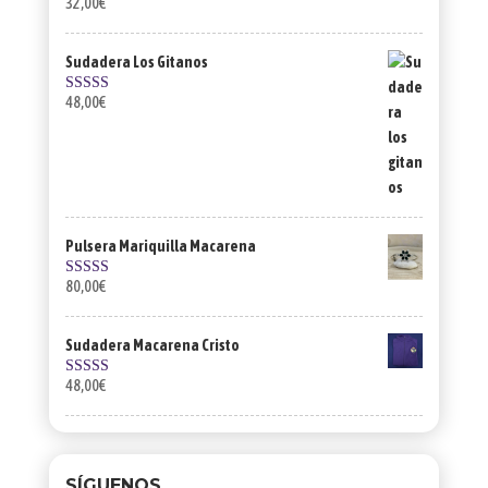
32,00
€
Valorado con
5.00
de 5
Sudadera Los Gitanos
48,00
€
Valorado con
5.00
de 5
Pulsera Mariquilla Macarena
80,00
€
Valorado con
5.00
de 5
Sudadera Macarena Cristo
48,00
€
Valorado con
5.00
de 5
SÍGUENOS