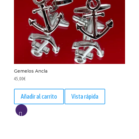
Gemelos Ancla
45,00
€
Añadir al carrito
Vista rápida
AÑADIR
A
LISTA