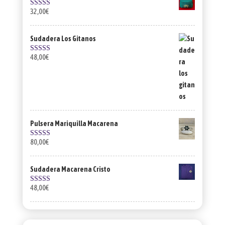
32,00
€
Valorado con
5.00
de 5
Sudadera Los Gitanos
48,00
€
Valorado con
5.00
de 5
Pulsera Mariquilla Macarena
80,00
€
Valorado con
5.00
de 5
Sudadera Macarena Cristo
48,00
€
Valorado con
5.00
de 5