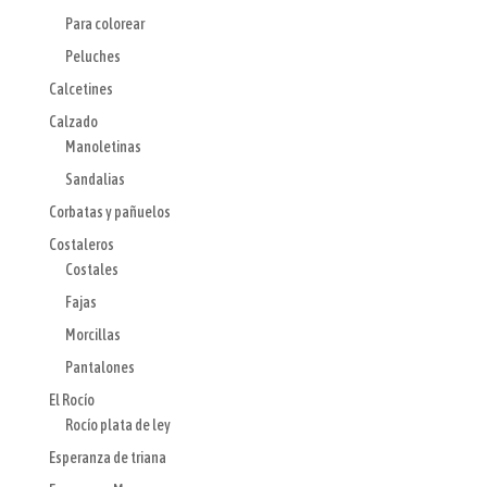
Para colorear
Peluches
Calcetines
Calzado
Manoletinas
Sandalias
Corbatas y pañuelos
Costaleros
Costales
Fajas
Morcillas
Pantalones
El Rocío
Rocío plata de ley
Esperanza de triana