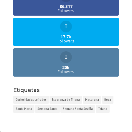
86.317
Followers
17.7k
Followers
20k
Followers
Etiquetas
Curiosidades cofrades
Esperanza de Triana
Macarena
Rosa
Santa Marta
Semana Santa
Semana Santa Sevilla
TrIana