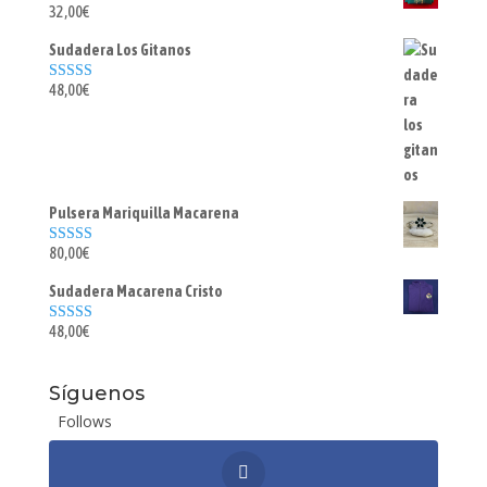
32,00
€
Valorado con
5.00
de 5
Sudadera Los Gitanos
48,00
€
Valorado con
5.00
de 5
Pulsera Mariquilla Macarena
80,00
€
Valorado con
5.00
de 5
Sudadera Macarena Cristo
48,00
€
Valorado con
5.00
de 5
Síguenos
Follows