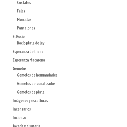
Costales
Fajas
Morcillas
Pantalones
El Rocío
Rocío plata de ley
Esperanza de triana
Esperanza Macarena
Gemelos
Gemelos de hermandades
Gemelos personalizados
Gemelos de plata
Imágenes y esculturas
Incensarios
Incienso
Joyería y bisutería