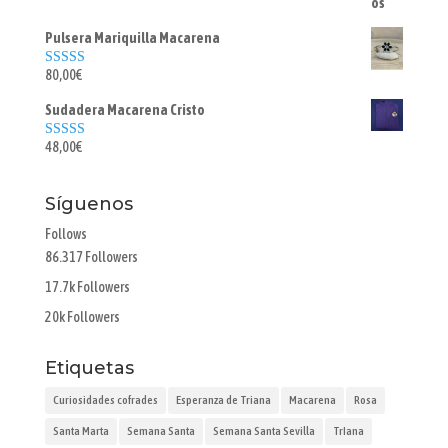
Pulsera Mariquilla Macarena
80,00
€
Valorado con
5.00
de 5
Sudadera Macarena Cristo
48,00
€
Valorado con
5.00
de 5
Síguenos
Follows
86.317
Followers
17.7k
Followers
20k
Followers
Etiquetas
Curiosidades cofrades
Esperanza de Triana
Macarena
Rosa
Santa Marta
Semana Santa
Semana Santa Sevilla
TrIana