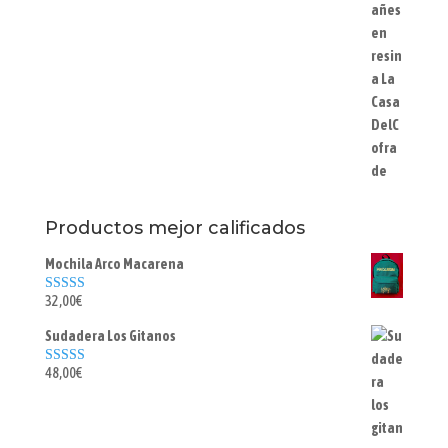
Productos mejor calificados
Mochila Arco Macarena
32,00
€
Valorado con
5.00
de 5
Sudadera Los Gitanos
48,00
€
Valorado con
5.00
de 5