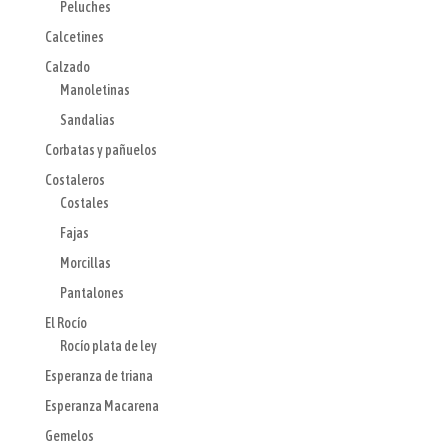
Peluches
Calcetines
Calzado
Manoletinas
Sandalias
Corbatas y pañuelos
Costaleros
Costales
Fajas
Morcillas
Pantalones
El Rocío
Rocío plata de ley
Esperanza de triana
Esperanza Macarena
Gemelos