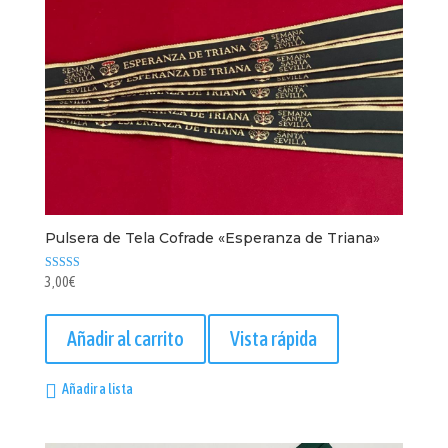
Pulsera de Tela Cofrade «Esperanza de Triana»
Valorado
3,00
€
con
4.00
de 5
Añadir al carrito
Vista rápida
Añadir a lista