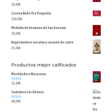
30,00
€
Corona Baño Oro Pequeña
150,00
€
Medalla de hermano de San Gonzalo
30,00
€
Angel madera con alas y corazón de cobre
35,00
€
Productos mejor calificados
Mochila Arco Macarena
32,00
€
Valorado con
5.00
de 5
Sudadera Los Gitanos
48,00
€
Valorado con
5.00
de 5