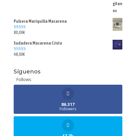
Pulsera Mariquilla Macarena
80,00
€
Valorado con
5.00
de 5
Sudadera Macarena Cristo
48,00
€
Valorado con
5.00
de 5
Síguenos
Follows
86.317
Followers
17.7k