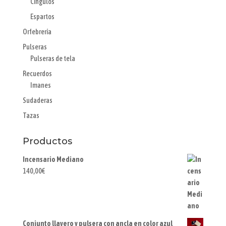
Cingulos
Espartos
Orfebrería
Pulseras
Pulseras de tela
Recuerdos
Imanes
Sudaderas
Tazas
Productos
Incensario Mediano
140,00
€
Conjunto llavero y pulsera con ancla en color azul