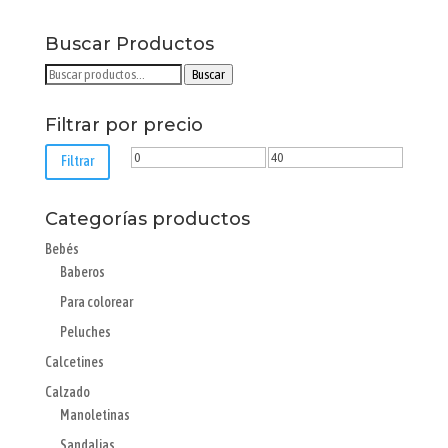
en
Buscar Productos
la
página
Buscar
Buscar
de
por:
producto
Filtrar por precio
Precio
Precio
Filtrar
mínimo
máximo
Categorías productos
Bebés
Baberos
Para colorear
Peluches
Calcetines
Calzado
Manoletinas
Sandalias