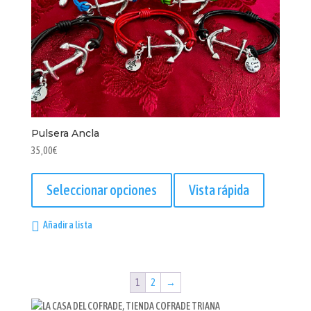
la
página
de
producto
Pulsera Ancla
35,00
€
Este
producto
Seleccionar opciones
Vista rápida
tiene
múltiples
Añadir a lista
variantes.
Las
opciones
se
1
2
→
pueden
elegir