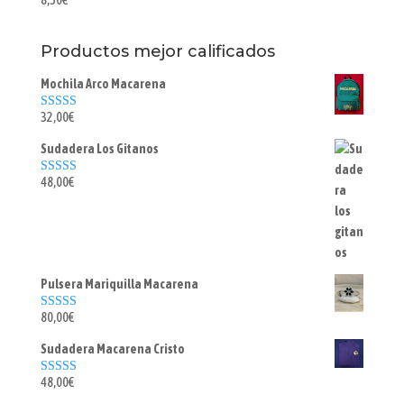
Productos mejor calificados
Mochila Arco Macarena
32,00
€
Valorado con
5.00
de 5
Sudadera Los Gitanos
48,00
€
Valorado con
5.00
de 5
Pulsera Mariquilla Macarena
80,00
€
Valorado con
5.00
de 5
Sudadera Macarena Cristo
48,00
€
Valorado con
5.00
de 5