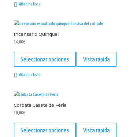
Añadir a lista
variantes.
Las
opciones
se
Incensario Quinquel
pueden
elegir
14,00
€
en
Este
la
producto
Seleccionar opciones
Vista rápida
página
tiene
de
múltiples
Añadir a lista
producto
variantes.
Las
opciones
se
Corbata Caseta de Feria
pueden
elegir
30,00
€
en
Este
la
producto
Seleccionar opciones
Vista rápida
página
tiene