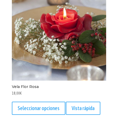
Vela Flor Rosa
18,00
€
Este
producto
Seleccionar opciones
Vista rápida
tiene
múltiples