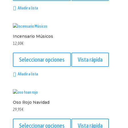
de
múltiples
Añadir a lista
producto
variantes.
Las
opciones
se
Incensario Músicos
pueden
elegir
12,00
€
en
Este
la
producto
Seleccionar opciones
Vista rápida
página
tiene
de
múltiples
Añadir a lista
producto
variantes.
Las
opciones
se
Oso Rojo Navidad
pueden
elegir
29,95
€
en
Este
la
producto
Seleccionar opciones
Vista rápida