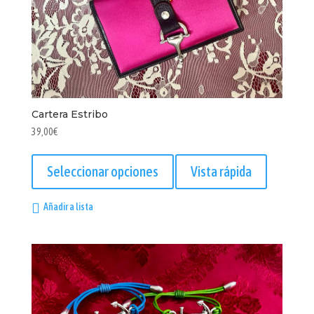
Cartera Estribo
39,00
€
Este
producto
Seleccionar opciones
Vista rápida
tiene
múltiples
Añadir a lista
variantes.
Las
opciones
se
pueden
elegir
en