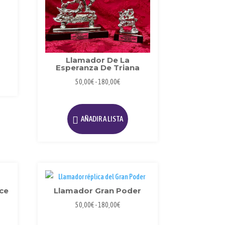
Llamador De La
Esperanza De Triana
Rango
50,00
€
-
180,00
€
de
Este
precios:
producto
AÑADIR A LISTA
desde
tiene
50,00€
múltiples
hasta
variantes.
180,00€
Las
opciones
se
ce
Llamador Gran Poder
pueden
Rango
50,00
€
-
180,00
€
elegir
de
Este
en