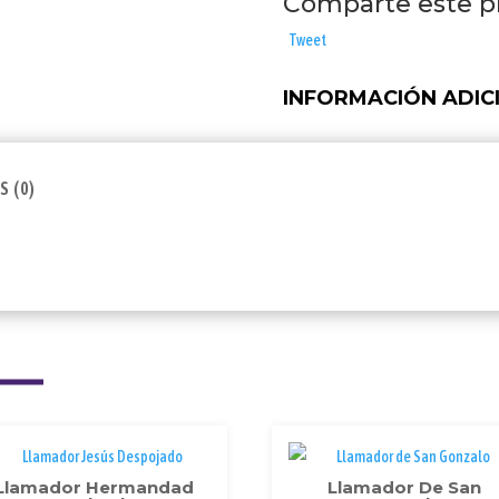
Comparte este p
cantidad
Tweet
INFORMACIÓN ADIC
 (0)
Llamador Hermandad
Llamador De San