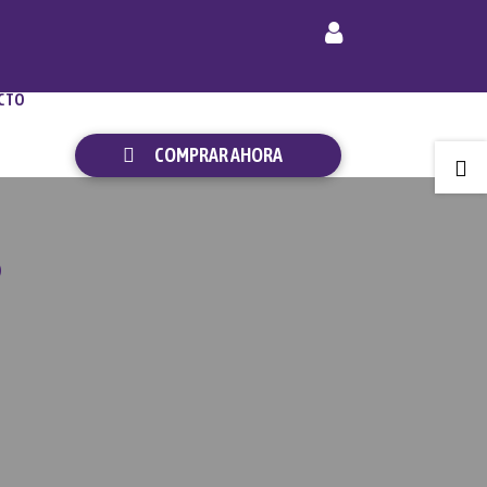
CTO
COMPRAR AHORA

O