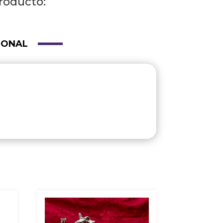
roducto:
IONAL