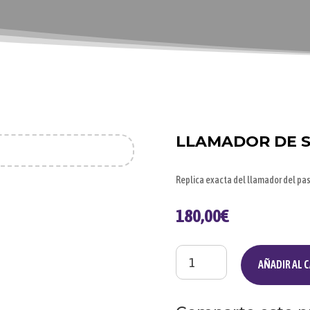
LLAMADOR DE S
Replica exacta del llamador del pas
180,00
€
Llamador
AÑADIR AL 
de
San
Benito