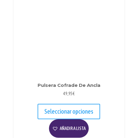
Pulsera Cofrade De Ancla
49,95
€
Este
producto
Seleccionar opciones
tiene
múltiples
AÑADIR A LISTA
variantes.