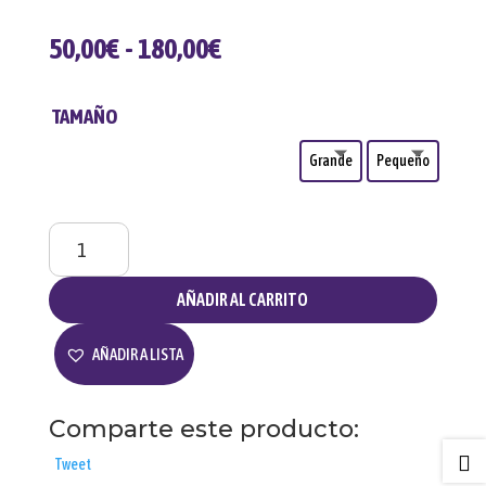
RANGO
50,00
€
-
180,00
€
DE
PRECIOS:
TAMAÑO
DESDE
50,00€
Grande
Pequeño
HASTA
180,00€
Llamador
Cristo
de
AÑADIR AL CARRITO
las
Tres
AÑADIR A LISTA
Caídas
cantidad
Comparte este producto:

Tweet