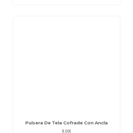
Las
opciones
se
pueden
elegir
en
la
página
de
producto
Pulsera De Tela Cofrade Con Ancla
8,00
€