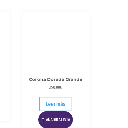
opciones
se
pueden
elegir
en
la
página
de
producto
Corona Dorada Grande
250,00
€
Leer más
AÑADIR A LISTA