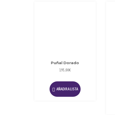
Puñal Dorado
195,00
€
AÑADIR A LISTA