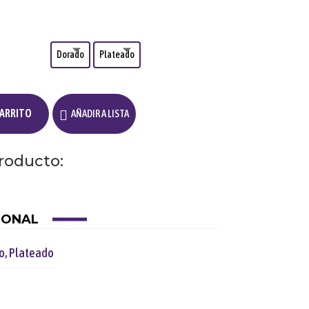
Dorado
Plateado
CARRITO
AÑADIR A LISTA
roducto:
IONAL
o
,
Plateado