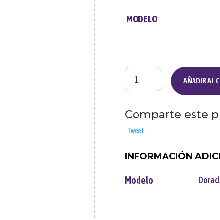
MODELO
Puñal
AÑADIR AL 
pequeño
11x10
cm
Comparte este p
cantidad
Tweet
INFORMACIÓN ADIC
Modelo
Dorad