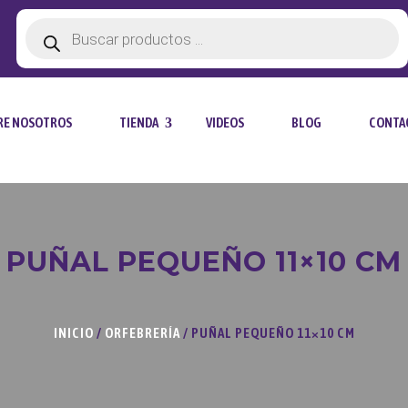
Búsqueda
de
productos
RE NOSOTROS
TIENDA
VIDEOS
BLOG
CONTA
PUÑAL PEQUEÑO 11×10 CM
INICIO
/
ORFEBRERÍA
/ PUÑAL PEQUEÑO 11×10 CM