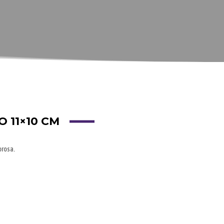
 11×10 CM
orosa.