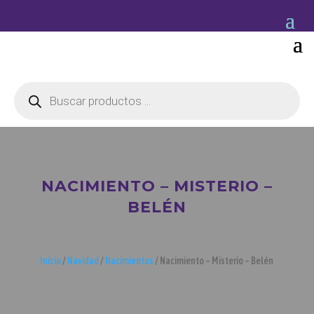
Búsqueda
de
productos
NACIMIENTO – MISTERIO –
BELÉN
Inicio
/
Navidad
/
Nacimientos
/ Nacimiento – Misterio – Belén