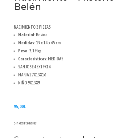
Belén
NACIMIENTO 3 PIEZAS
Material:
Resina
Medidas:
19 x 14 x 45 cm
Peso:
3,19 kg
Características:
MEDIDAS
SAN JOSE 45X19X14
MARIA 27X13X16
NIÑO 9X13X9
95,00
€
Sin existencias