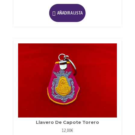
AÑADIR A LISTA
Llavero De Capote Torero
12,00
€