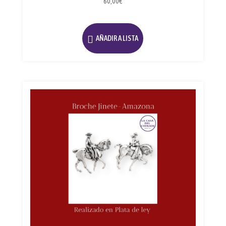
60,00
€
AÑADIR A LISTA