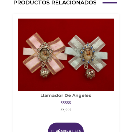
PRODUCTOS RELACIONADOS
Llamador De Angeles
Valorado con
28,00
€
5.00
de 5
Este
producto
AÑADIR A LISTA