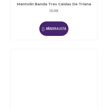
Mantolín Banda Tres Caídas De Triana
38,00
€
Este
producto
AÑADIR A LISTA
tiene
múltiples
variantes.
Las
opciones
se
pueden
elegir
en
la
página
de
producto