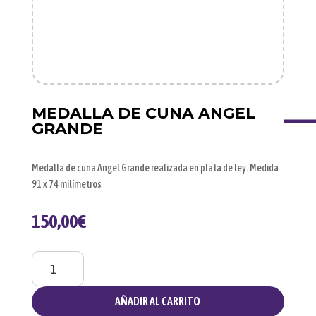
MEDALLA DE CUNA ANGEL
GRANDE
Medalla de cuna Angel Grande realizada en plata de ley. Medida
91 x 74 milímetros
150,00
€
Medalla
de
cuna
AÑADIR AL CARRITO
Angel