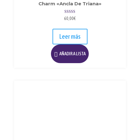
Charm «Ancla De Triana»
Valorado con
60,00
€
5.00
de 5
Leer más
AÑADIR A LISTA