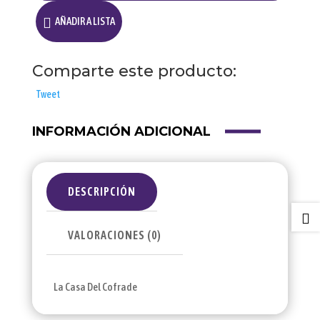
grande
AÑADIR A LISTA
cantidad
Comparte este producto:
Tweet
INFORMACIÓN ADICIONAL
DESCRIPCIÓN

VALORACIONES (0)
La Casa Del Cofrade