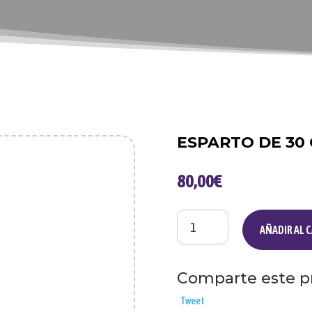
ESPARTO DE 30
80,00
€
Esparto
AÑADIR AL 
de
30
cm
Comparte este p
cantidad
Tweet