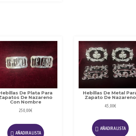
La
op
se
p
el
e
la
pá
d
pr
Hebillas De Plata Para
Hebillas De Metal Par
Zapatos De Nazareno
Zapato De Nazareno
Con Nombre
45,00
€
250,00
€
AÑADIR A LISTA
AÑADIR A LISTA