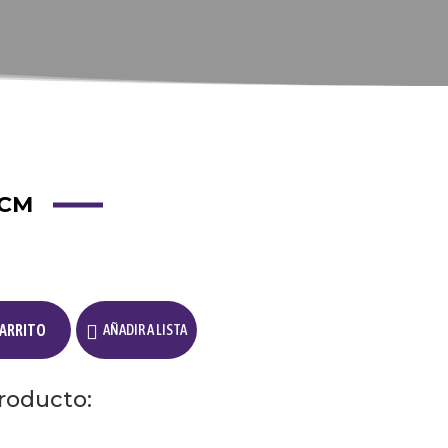
 CM
CARRITO
AÑADIR A LISTA
roducto: