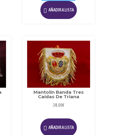
s
AÑADIR A LISTA
ciones
ueden
egir
n
gina
e
oducto
a
Mantolín Banda Tres
Caídas De Triana
38,00
€
Este
producto
AÑADIR A LISTA
tiene