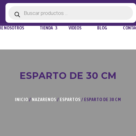
Búsqueda
de
productos
RE NOSOTROS
TIENDA
VIDEOS
BLOG
CONTA
ESPARTO DE 30 CM
INICIO
/
NAZARENOS
/
ESPARTOS
/ ESPARTO DE 30 CM