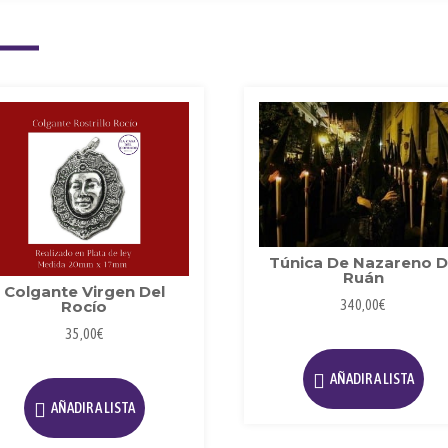
Túnica De Nazareno 
Ruán
Colgante Virgen Del
Rocío
340,00
€
Es
35,00
€
pr
AÑADIR A LISTA
ti
AÑADIR A LISTA
mú
va