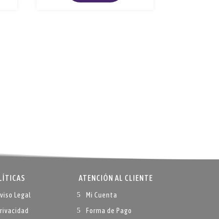
múltiples
variantes.
Las
opciones
se
pueden
elegir
en
la
página
de
producto
LÍTICAS
ATENCIÓN AL CLIENTE
viso Legal
Mi Cuenta
rivacidad
Forma de Pago