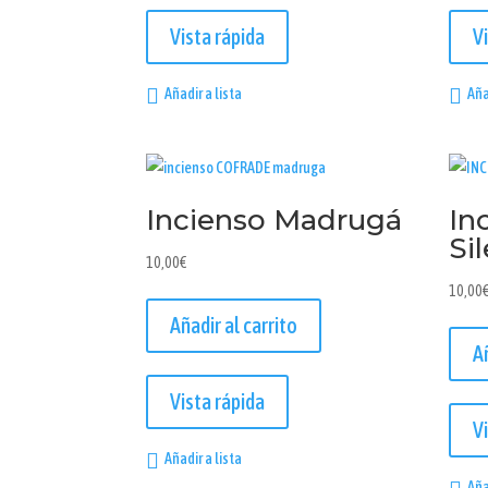
Vista rápida
V
Añadir a lista
Aña
Incienso Madrugá
In
Si
10,00
€
10,00
Añadir al carrito
A
Vista rápida
V
Añadir a lista
Aña