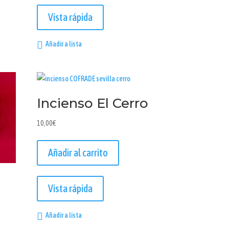
Vista rápida
Añadir a lista
Incienso El Cerro
10,00
€
Añadir al carrito
Vista rápida
Añadir a lista
Este