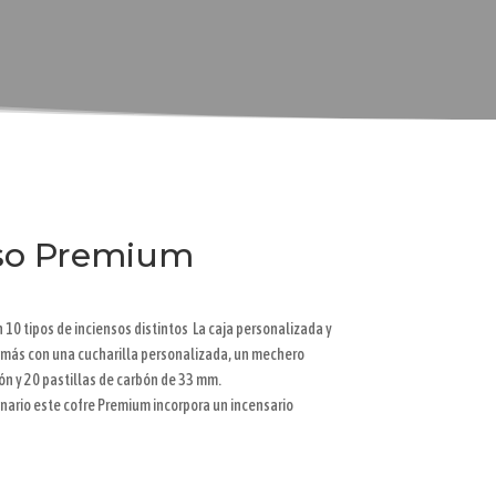
nso Premium
10 tipos de inciensos distintos La caja personalizada y
ás con una cucharilla personalizada, un mechero
ón y 20 pastillas de carbón de 33 mm.
ario este cofre Premium incorpora un incensario