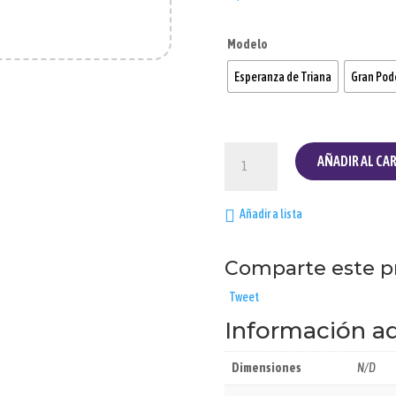
Modelo
Esperanza de Triana
Gran Pod
Cofre
AÑADIR AL CA
Incienso
Premium
cantidad
Añadir a lista
Comparte este p
Tweet
Información ad
Dimensiones
N/D