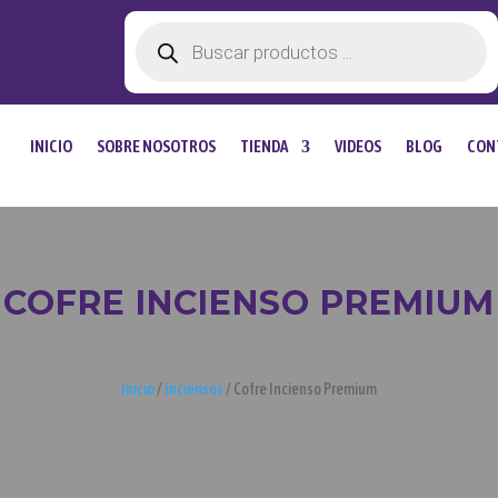
Búsqueda
de
productos
INICIO
SOBRE NOSOTROS
TIENDA
VIDEOS
BLOG
CON
COFRE INCIENSO PREMIUM
Inicio
/
Inciensos
/ Cofre Incienso Premium