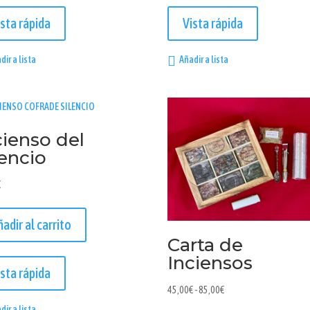
ista rápida
Vista rápida
dir a lista
Añadir a lista
cienso del
lencio
€
ñadir al carrito
Carta de
Inciensos
ista rápida
Rango
45,00
€
-
85,00
€
de
dir a lista