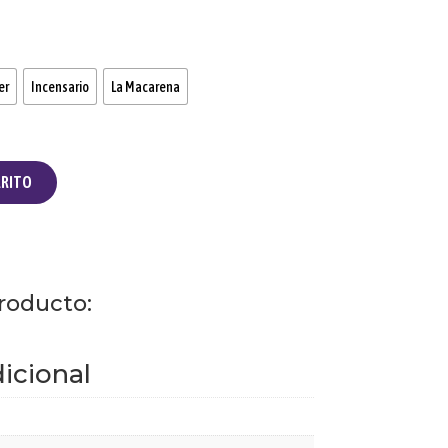
er
Incensario
La Macarena
RRITO
roducto:
icional