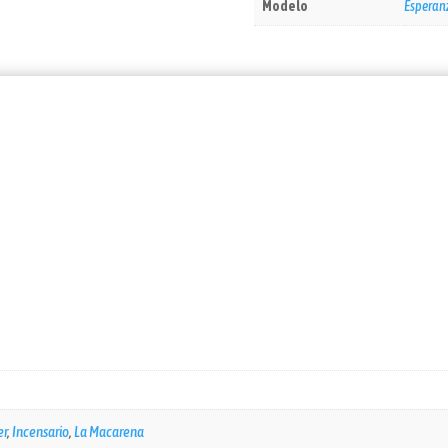
Modelo
Esperanz
er
,
Incensario
,
La Macarena