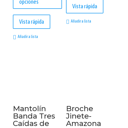
opciones
Vista rápida
Este
producto
Vista rápida
Añadir a lista
tiene
múltiples
Añadir a lista
variantes.
Las
opciones
se
pueden
elegir
en
la
página
Mantolín
Broche
de
Banda Tres
Jinete-
producto
Caídas de
Amazona