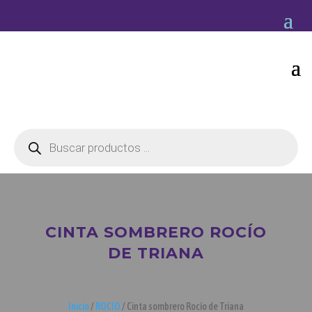
Búsqueda
de
productos
CINTA SOMBRERO ROCÍO
DE TRIANA
Inicio
/
ROCIO
/ Cinta sombrero Rocío de Triana