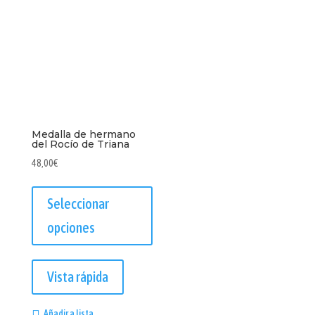
la
página
página
de
de
producto
producto
Medalla de hermano
del Rocío de Triana
48,00
€
Seleccionar
opciones
Este
producto
Vista rápida
tiene
múltiples
Añadir a lista