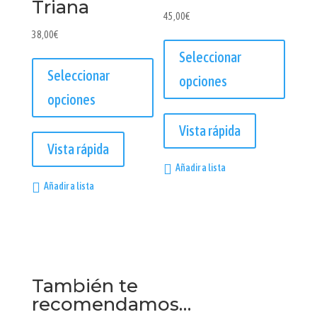
Triana
45,00
€
38,00
€
Seleccionar
Seleccionar
opciones
opciones
Este
Este
producto
Vista rápida
producto
tiene
Vista rápida
tiene
múltiples
Añadir a lista
múltiples
variantes.
Añadir a lista
variantes.
Las
Las
opciones
opciones
se
se
pueden
pueden
elegir
También te
elegir
en
recomendamos…
en
la