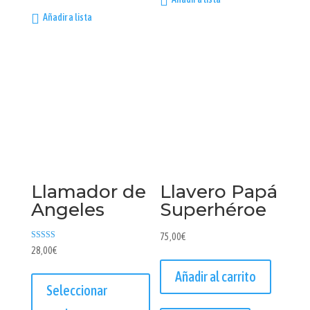
Añadir a lista
Llamador de
Llavero Papá
Angeles
Superhéroe
75,00
€
Valorado con
28,00
€
5.00
de 5
Añadir al carrito
Seleccionar