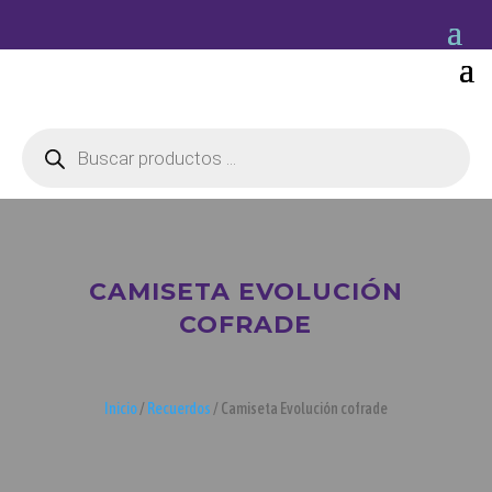
Búsqueda
de
productos
CAMISETA EVOLUCIÓN
COFRADE
Inicio
/
Recuerdos
/ Camiseta Evolución cofrade