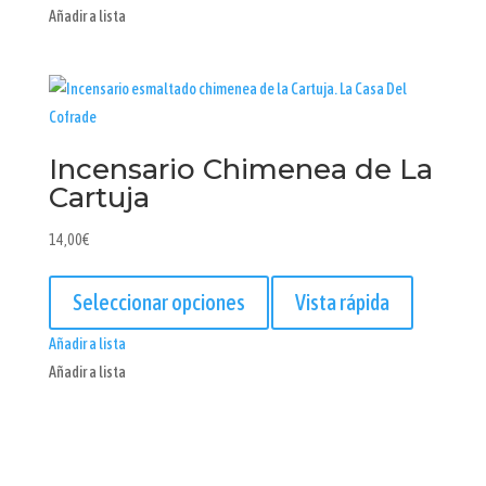
producto
Añadir a lista
Incensario Chimenea de La
Cartuja
14,00
€
Este
producto
Seleccionar opciones
Vista rápida
tiene
Añadir a lista
múltiples
Añadir a lista
variantes.
Las
opciones
se