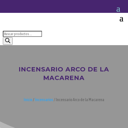
Búsqueda
de
productos
INCENSARIO ARCO DE LA
MACARENA
Inicio
/
Incensarios
/ Incensario Arco de la Macarena