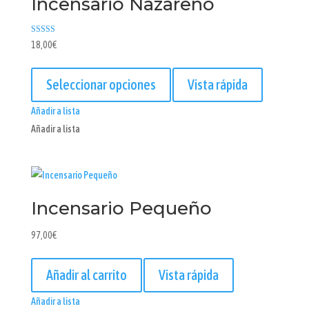
Incensario Nazareno
pueden
elegir
en
Valorado
18,00
€
con
la
4.00
Este
de 5
página
producto
Seleccionar opciones
Vista rápida
de
tiene
producto
Añadir a lista
múltiples
Añadir a lista
variantes.
Las
opciones
se
Incensario Pequeño
pueden
elegir
97,00
€
en
la
Añadir al carrito
Vista rápida
página
de
Añadir a lista