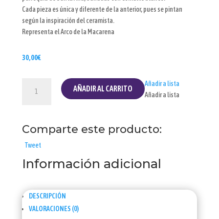
Cada pieza es única y diferente de la anterior, pues se pintan
según la inspiración del ceramista.
Representa el Arco de la Macarena
30,00
€
Incensario
Añadir a lista
AÑADIR AL CARRITO
Arco
Añadir a lista
de
la
Comparte este producto:
Macarena
cantidad
Tweet
Información adicional
DESCRIPCIÓN
VALORACIONES (0)