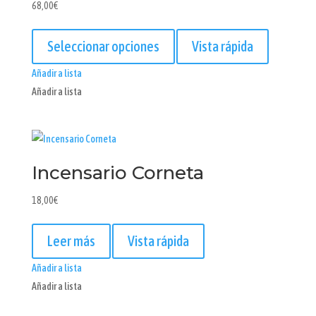
68,00
€
Este
producto
Seleccionar opciones
Vista rápida
tiene
Añadir a lista
múltiples
Añadir a lista
variantes.
Las
opciones
se
Incensario Corneta
pueden
elegir
18,00
€
en
la
Leer más
Vista rápida
página
de
Añadir a lista
producto
Añadir a lista