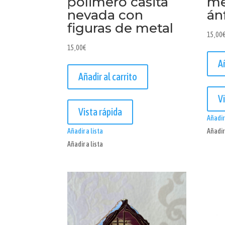
me
polimero casita
án
nevada con
figuras de metal
15,00
15,00
€
A
Añadir al carrito
V
Vista rápida
Añadir 
Añadir 
Añadir a lista
Añadir a lista