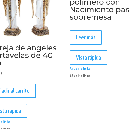
polimero con
Nacimiento par
sobremesa
Leer más
reja de angeles
rtavelas de 40
Vista rápida
m
Añadir a lista
0
€
Añadir a lista
ñadir al carrito
ista rápida
a lista