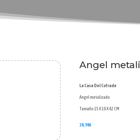
Angel metal
La Casa Del Cofrade
Ángel metalizado
Tamaño 15 X 10 X 42 CM
38,98
€