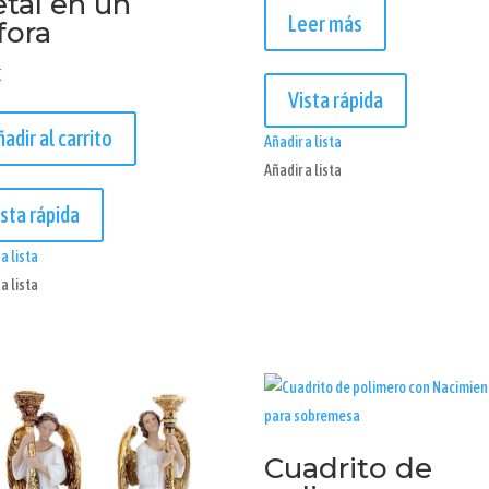
tal en un
Leer más
fora
€
Vista rápida
ñadir al carrito
Añadir a lista
Añadir a lista
ista rápida
a lista
a lista
Cuadrito de