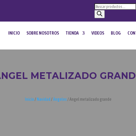
Búsqueda
de
productos
INICIO
SOBRE NOSOTROS
TIENDA
VIDEOS
BLOG
CON
ANGEL METALIZADO GRAND
Inicio
/
Navidad
/
Ángeles
/ Angel metalizado grande