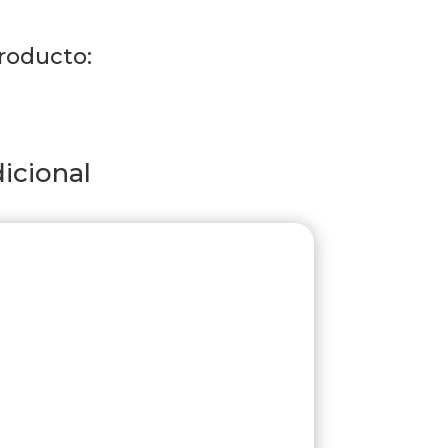
roducto:
icional