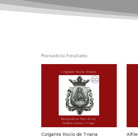
Ordenado
Mostrando los 9 resultados
por
popularidad
Colgante Rocío de Triana
Alfil