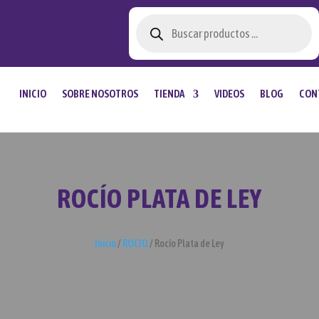
Búsqueda
de
productos
INICIO
SOBRE NOSOTROS
TIENDA
VIDEOS
BLOG
CON
ROCÍO PLATA DE LEY
Inicio
/
ROCIO
/ Rocío Plata de Ley