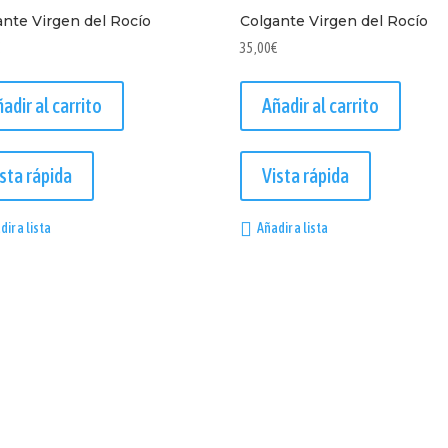
ante Virgen del Rocío
Colgante Virgen del Rocío
€
35,00
€
adir al carrito
Añadir al carrito
sta rápida
Vista rápida
dir a lista
Añadir a lista