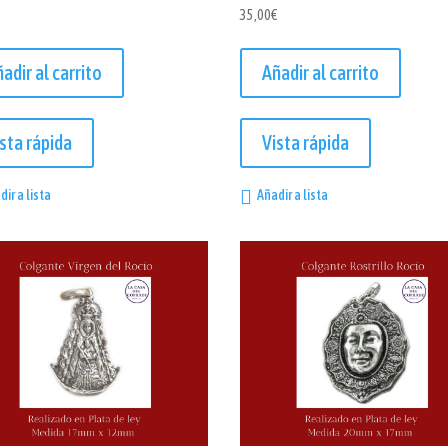
€
35,00
€
adir al carrito
Añadir al carrito
sta rápida
Vista rápida
dir a lista
Añadir a lista