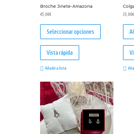
Broche Jinete-Amazona
Colg
45,00
€
35,00
Este
producto
Seleccionar opciones
Añ
tiene
múltiples
Vista rápida
Vi
variantes.
Las
Añadir a lista
Aña
opciones
se
pueden
elegir
en
la
página
de
producto