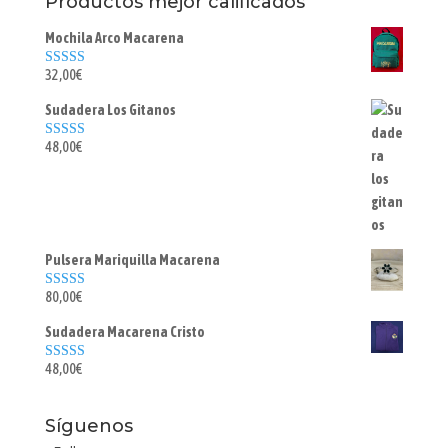
Productos mejor calificados
Mochila Arco Macarena
32,00
€
Valorado con
5.00
de 5
Sudadera Los Gitanos
48,00
€
Valorado con
5.00
de 5
Pulsera Mariquilla Macarena
80,00
€
Valorado con
5.00
de 5
Sudadera Macarena Cristo
48,00
€
Valorado con
5.00
de 5
Síguenos