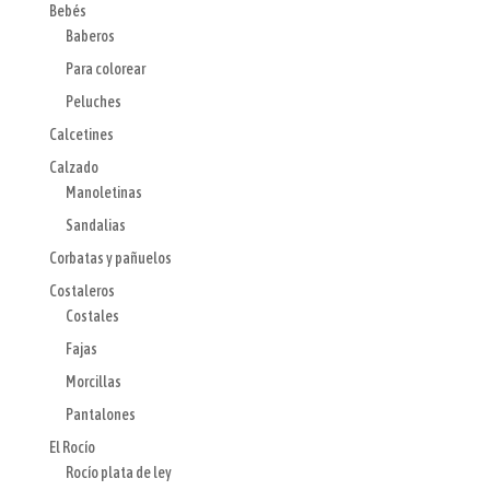
Bebés
Baberos
Para colorear
Peluches
Calcetines
Calzado
Manoletinas
Sandalias
Corbatas y pañuelos
Costaleros
Costales
Fajas
Morcillas
Pantalones
El Rocío
Rocío plata de ley